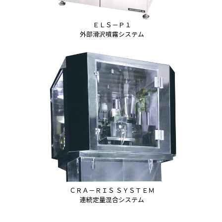
ＥＬＳ－Ｐ１
外部滑沢噴霧システム
ＣＲＡ－ＲＩＳ ＳＹＳＴＥＭ
連続定量混合システム