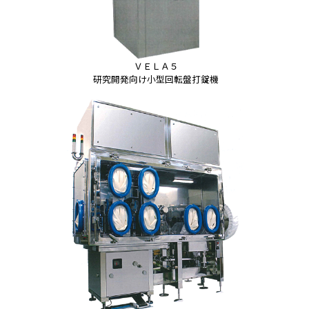
ＶＥＬＡ５
研究開発向け小型回転盤打錠機