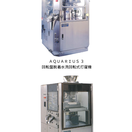
ＡＱＵＡＲＩＵＳ ３
回転盤脱着水洗回転式打錠機