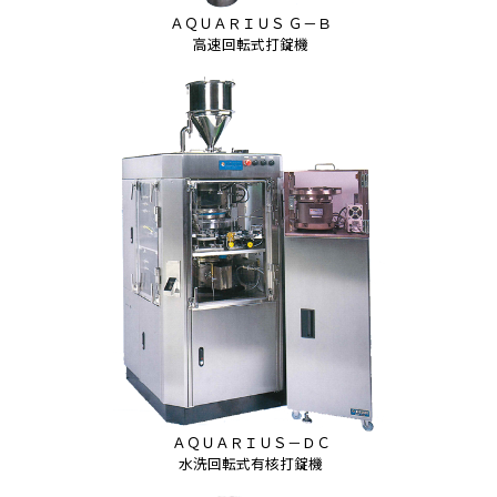
ＡＱＵＡＲＩＵＳ Ｇ－Ｂ
高速回転式打錠機
ＡＱＵＡＲＩＵＳ－ＤＣ
水洗回転式有核打錠機