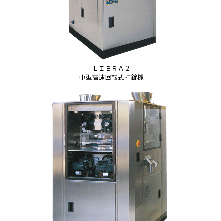
ＬＩＢＲＡ２
中型高速回転式打錠機