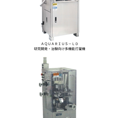
ＡＱＵＡＲＩＵＳ－ＬＤ
研究開発・治験向け多機能打錠機