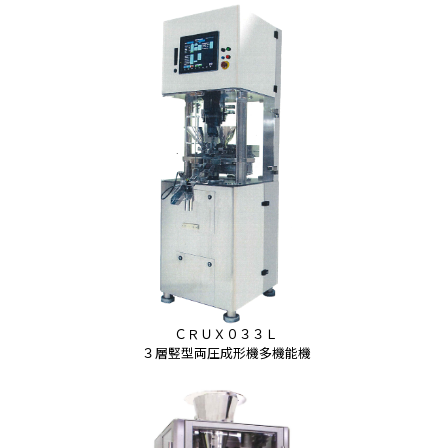
ＣＲＵＸ０３３Ｌ
３層竪型両圧成形機多機能機