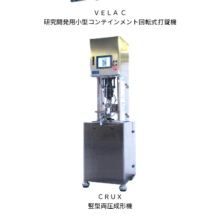
ＶＥＬＡ Ｃ
研究開発用小型コンテインメント回転式打錠機
ＣＲＵＸ
竪型両圧成形機