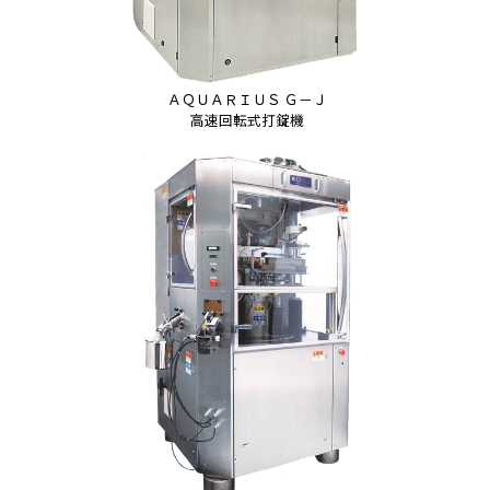
ＡＱＵＡＲＩＵＳ Ｇ－Ｊ
高速回転式打錠機