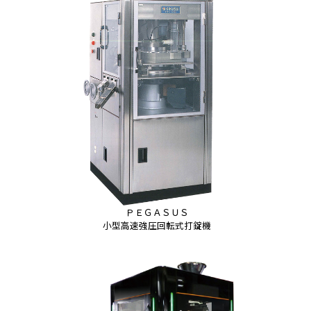
ＰＥＧＡＳＵＳ
小型高速強圧回転式打錠機