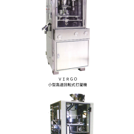
ＶＩＲＧＯ
小型高速回転式打錠機