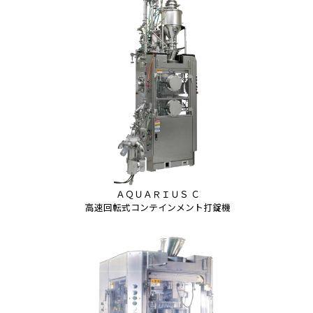
ＡＱＵＡＲＩＵＳ Ｃ
高速回転式コンテインメント打錠機