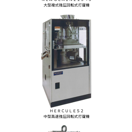
大型複式強圧回転式打錠機
ＨＥＲＣＵＬＥＳ２
中型高速強圧回転式打錠機