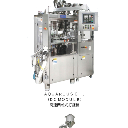
ＡＱＵＡＲＩＵＳ Ｇ－Ｊ
（ＤＣ ＭＯＤＵＬＥ）
高速回転式打錠機