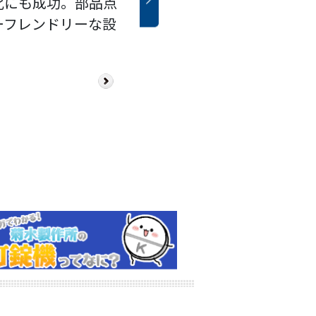
S）、NIR測定排除ユ
化にも成功。部品点
ています。
６５準拠の外装によ
モジュール化された
となっております。
、打錠機、錠剤整列搬
ーフレンドリーな設
機外の水洗も可能と
の滑沢剤を上下杵、
付けることで、異
）を一体化させたシス
沢剤の皮膜を粉末の
も容易に実現しま
とにより、内部に滑
の生産を可能にしま