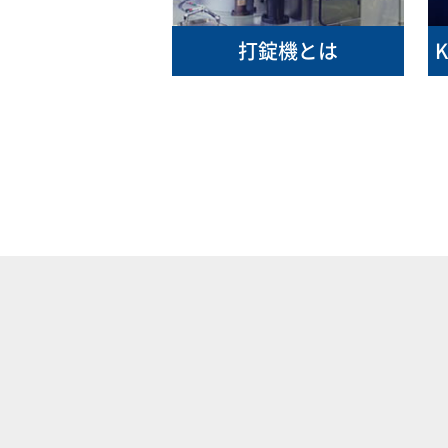
打錠機とは
K