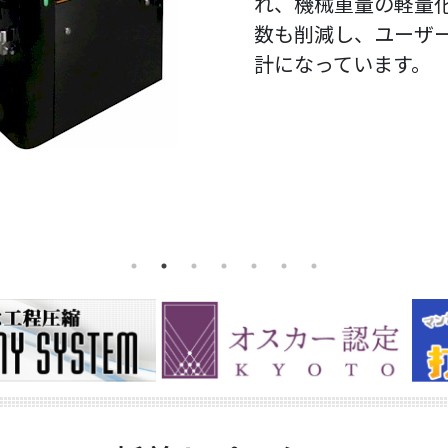
（CRATER・ARIE
れ、機械重量の軽量
をあげる仕様となっ
また、本機ではＩＰ
ています。
せて選択できます。
錠径・硬度測定装置
ニット（SPICA）
数も削減し、ユーザ
り、機内だけでなく
本システムは、微量
充填ユニットを2台取
送装置（AURIGA
計になっています。
しています。
臼へ直接噴霧し、滑
なる剤形の複合充填
テムです。
接触面に形成するこ
す。
沢剤を含まない錠剤
した。