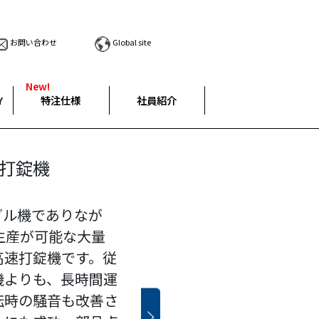
お問い合わせ
Global site
New!
Y
特注仕様
社員紹介
程圧縮
打錠機
AQUARIUS
インメント打錠
ム「ELS-
-2」
充填機
TEM」
」
径・硬度測定装置
＞を培ってきた菊水
ングル機でありなが
－Ｂ機は、大量生
機は、すぐれたコ
には、主薬、賦形剤
な生産能力と充填剤
のＴＭ５－１の機能
ージとして、＜工程
生産が可能な大量
回転盤脱着式高速回
により高活性原料を
抑制のために予め少
仕様変更できるフレ
ウン・水洗対応機能
す。
高速打錠機です。従
め、作業者と環境を
せておく必要があり
す。最大生産能力
これまで錠剤測定・
Mは、定量フィーダ
機よりも、長時間運
・１５０回転までの
自動水洗・真空乾燥
滑沢剤が錠剤の硬度
000, 50,000,
活かし、確実かつ迅
続混合装置
転時の騒音も改善さ
、更なる生産の効率
ント打錠機です。
及ぼすことが知られ
から生産スケールに合わ
た錠剤質量・厚み・