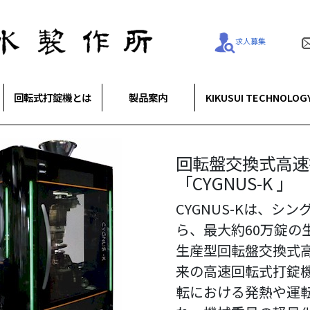
求人募集
回転式打錠機とは
製品案内
KIKUSUI TECHNOLOG
粉体圧縮の次は工
回転盤交換式高速
高速回転式打錠機「
高速回転式コンテ
外部滑沢噴霧システ
錠剤測定機「TM5
高速自動カプセル
「PTOLEMY SYS
「CYGNUS-K 」
G-B」
機「AQUARIUS C
P1」
「PLANETA100」
錠剤質量・厚み・錠
長年＜粉体圧縮技術
CYGNUS-Kは、シ
ＡＱＵＡＲＩＵＳ Ｇ
ＡＱＵＡＲＩＵＳ Ｃ
錠剤を生産するため
PLANETAは、様々
ＴＭ５－２は、従来
製作所は、次のステ
ら、最大約60万錠の
産向けに開発された
ンテインメント性能
に加え、打錠障害の
形のご要望に応じて
に加え、ウェットダ
圧縮＞をご提案しま
生産型回転盤交換式
転式打錠機です。
完全に機内に封じ込
量の滑沢剤を混合さ
キシブルなモデルで
を加えるとともに、
PTOLEMY SYSTE
来の高速回転式打錠
１２０ｋＮの高圧縮
保全できる世界初の
ますが、反面、その
は、6,000, 12,000, 25,
搬送の技術・経験を
（POLARIS）、連
転における発熱や運
高速回転を可能にし
回転式コンテインメ
や崩壊性に悪影響を
100,000caps/h
速な測定を可能とし