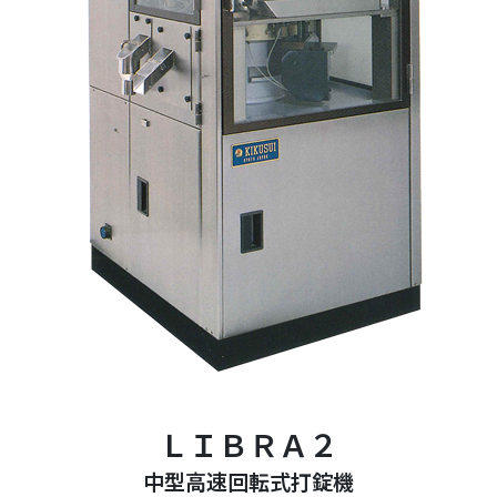
ＬＩＢＲＡ２
中型高速回転式打錠機