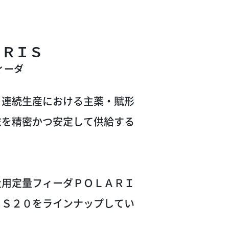
ＡＲＩＳ
ィーダ
、連続生産における主薬・賦形
末を精密かつ安定して供給する
量用定量フィーダＰＯＬＡＲＩ
ＩＳ２０をラインナップしてい