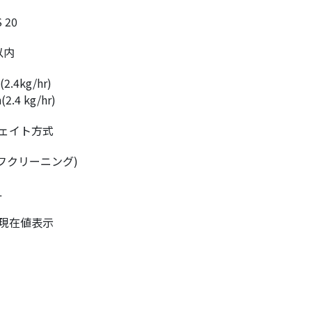
 20
以内
.4kg/hr)
.4 kg/hr)
ェイト方式
フクリーニング)
L
現在値表示