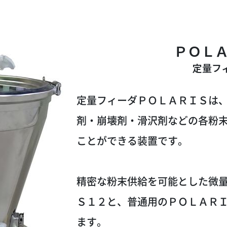
ＰＯＬ
定量フ
定量フィーダＰＯＬＡＲＩＳは
剤・崩壊剤・滑沢剤などの各粉
ことができる装置です。
精密な粉末供給を可能とした微
Ｓ１２と、普通用のＰＯＬＡＲ
ます。